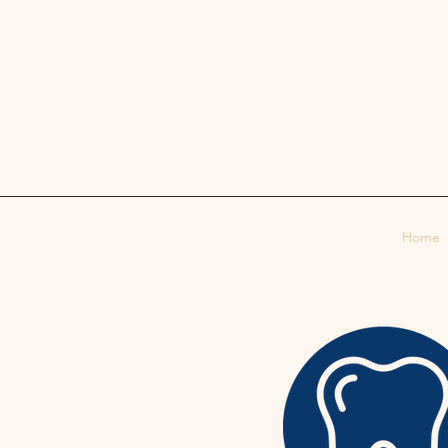
FISSO: 0323 848618
CELLULARE: 351590
MAIL: info@studiodent
Home