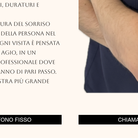
i, duraturi e
ura del sorriso
 della persona nel
gni visita è pensata
 agio, in un
rofessionale dove
nno di pari passo.
ostra più grande
FONO FISSO
CHIAM