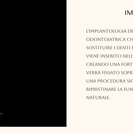
I
L'implantologia de
odontoiatrica che 
sostituire i denti
viene inserito nel
creando una forte 
verrà fissato sopr
una procedura sic
ripristinare la fun
naturale.