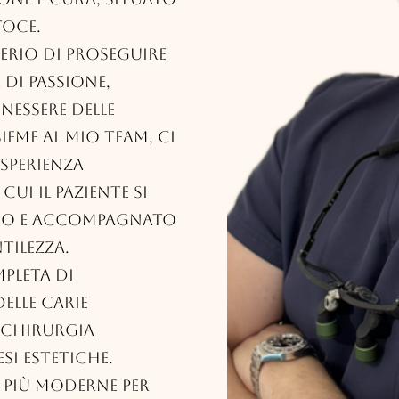
Toce.
erio di proseguire
 di passione,
enessere delle
ieme al mio team, ci
sperienza
ui il paziente si
eso e accompagnato
tilezza.
pleta di
elle carie
 chirurgia
si estetiche.
 più moderne per