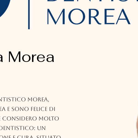
ia Morea
ntistico Morea,
a e sono felice di
he considero molto
 dentistico: un
one e cura, situato