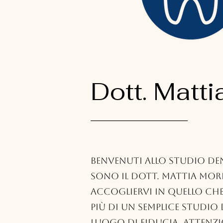
Dott. Matt
_____________
Benvenuti allo Studio De
sono il dott. Mattia More
accogliervi in quello c
più di un semplice studio
luogo di fiducia, attenzi